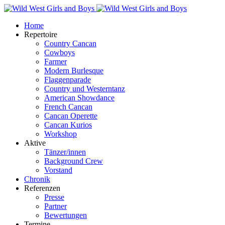
Home
Repertoire
Country Cancan
Cowboys
Farmer
Modern Burlesque
Flaggenparade
Country und Westerntanz
American Showdance
French Cancan
Cancan Operette
Cancan Kurios
Workshop
Aktive
Tänzer/innen
Background Crew
Vorstand
Chronik
Referenzen
Presse
Partner
Bewertungen
Termine