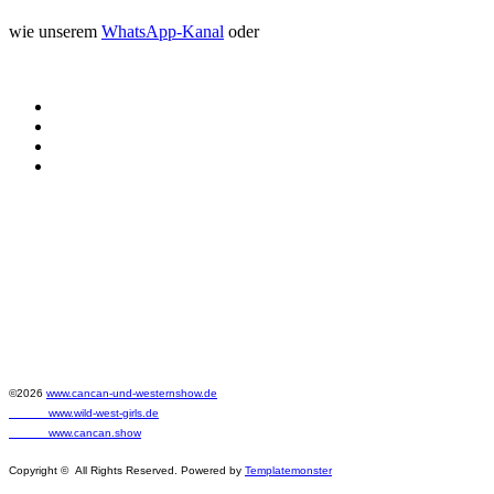
wie unserem
WhatsApp-Kanal
oder
©2026
www.cancan-und-westernshow.de
www.wild-west-girls.de
www.cancan.show
Copyright © All Rights Reserved. Powered by
Templatemonster