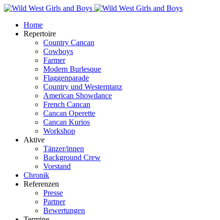
Home
Repertoire
Country Cancan
Cowboys
Farmer
Modern Burlesque
Flaggenparade
Country und Westerntanz
American Showdance
French Cancan
Cancan Operette
Cancan Kurios
Workshop
Aktive
Tänzer/innen
Background Crew
Vorstand
Chronik
Referenzen
Presse
Partner
Bewertungen
Termine