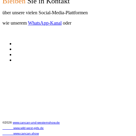
Bleiben
Sie in Kontakt
über unsere vielen Social-Media-Plattformen
wie unserem
WhatsApp-Kanal
oder
©2026
www.cancan-und-westernshow.de
www.wild-west-girls.de
www.cancan.show