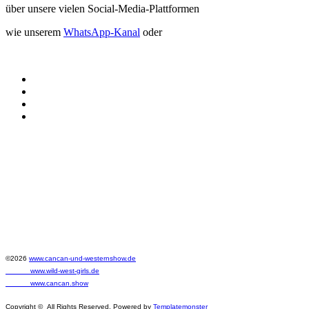
über unsere vielen Social-Media-Plattformen
wie unserem
WhatsApp-Kanal
oder
©2026
www.cancan-und-westernshow.de
www.wild-west-girls.de
www.cancan.show
Copyright © All Rights Reserved. Powered by
Templatemonster