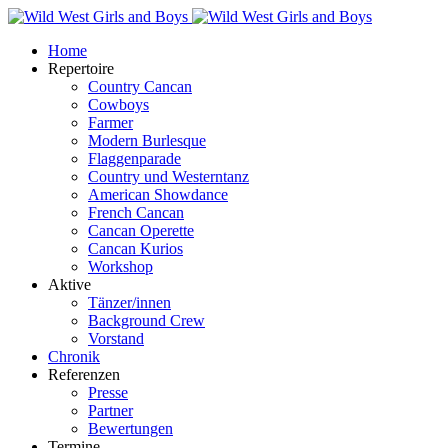
Home
Repertoire
Country Cancan
Cowboys
Farmer
Modern Burlesque
Flaggenparade
Country und Westerntanz
American Showdance
French Cancan
Cancan Operette
Cancan Kurios
Workshop
Aktive
Tänzer/innen
Background Crew
Vorstand
Chronik
Referenzen
Presse
Partner
Bewertungen
Termine